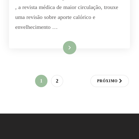
, a revista médica de maior circulação, trouxe
uma revisão sobre aporte calórico e
envelhecimento …
Leia mais
Paginação
PÁGINA
PÁGINA
1
2
PRÓXIMO
de
posts